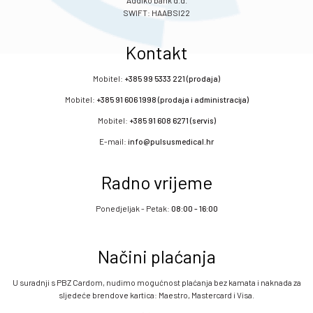
Addiko bank d.d.
SWIFT: HAABSI22
Kontakt
Mobitel:
+385 99 5333 221 (prodaja)
Mobitel:
+385 91 606 1998 (prodaja i administracija)
Mobitel:
+385 91 608 6271 (servis)
E-mail:
info@pulsusmedical.hr
Radno vrijeme
Ponedjeljak - Petak:
08:00 - 16:00
Načini plaćanja
U suradnji s PBZ Cardom, nudimo mogućnost plaćanja bez kamata i naknada za
sljedeće brendove kartica: Maestro, Mastercard i Visa.