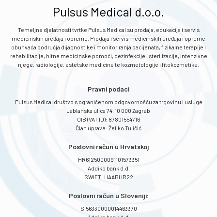
Pulsus Medical d.o.o.
Temeljne djelatnosti tvrtke Pulsus Medical su prodaja, edukacija i servis
medicinskih uređaja i opreme. Prodaja i servis medicinskih uređaja i opreme
obuhvaća područja dijagnostike i monitoriranja pacijenata, fizikalne terapije i
rehabilitacije, hitne medicinske pomoći, dezinfekcije i sterilizacije, intenzivne
njege, radiologije, estetske medicine te kozmetologije i fitokozmetike.
Pravni podaci
Pulsus Medical društvo s ograničenom odgovornošću za trgovinu i usluge
Jablanska ulica 74, 10 000 Zagreb
OIB (VAT ID): 87801554716
Član uprave: Željko Tuličić
Poslovni račun u Hrvatskoj
HR6125000091101573351
Addiko bank d.d.
SWIFT: HAABHR22
Poslovni račun u Sloveniji:
SI56330000014463370