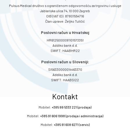
Pulsus Medical društvo s ograničenom odgovornošću za trgovinu i usluge
Jablanska ulica 74, 10 000 Zagreb
OIB (VAT ID): 87801554716
Član uprave: Željko Tuličić
Poslovni račun u Hrvatskoj
HR6125000091101573351
Addiko bank d.d.
SWIFT: HAABHR22
Poslovni račun u Sloveniji:
SI56330000014463370
Addiko bank d.d.
SWIFT: HAABSI22
Kontakt
Mobitel:
+385 99 5333 221 (prodaja)
Mobitel:
+385 91 606 1998 (prodaja i administracija)
Mobitel:
+385 91 608 6271 (servis)