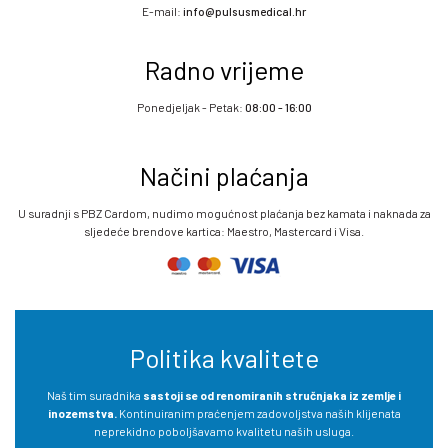
E-mail:
info@pulsusmedical.hr
Radno vrijeme
Ponedjeljak - Petak:
08:00 - 16:00
Načini plaćanja
U suradnji s PBZ Cardom, nudimo mogućnost plaćanja bez kamata i naknada za
sljedeće brendove kartica: Maestro, Mastercard i Visa.
Politika kvalitete
Naš tim suradnika
sastoji se od renomiranih stručnjaka iz zemlje i
inozemstva.
Kontinuiranim praćenjem zadovoljstva naših klijenata
neprekidno poboljšavamo kvalitetu naših usluga.