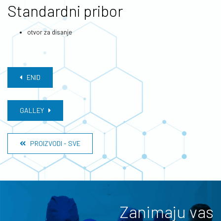
Standardni pribor
otvor za disanje
ENID
GALLEY
PROIZVODI - SVE
Zanimaju vas