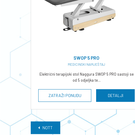
SWOP 5 PRO
MEDICINSKI NAMJEŠTAJ
Električni terapijski stol Naggura SWOP 5 PRO sastoji se
od 5 odjeljka te...
ZATRAŽI PONUDU
DETALJI
NOTT