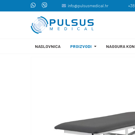
info@pulsusmedical.hr
+38
NASLOVNICA
PROIZVODI
NAGGURA KON