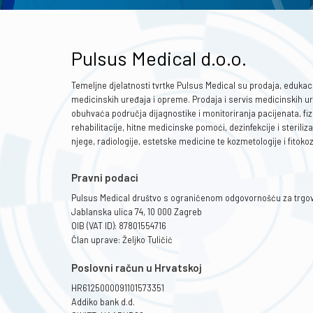
Pulsus Medical d.o.o.
Temeljne djelatnosti tvrtke Pulsus Medical su prodaja, edukaci
medicinskih uređaja i opreme. Prodaja i servis medicinskih u
obuhvaća područja dijagnostike i monitoriranja pacijenata, fizi
rehabilitacije, hitne medicinske pomoći, dezinfekcije i steriliza
njege, radiologije, estetske medicine te kozmetologije i fitoko
Pravni podaci
Pulsus Medical društvo s ograničenom odgovornošću za trgov
Jablanska ulica 74, 10 000 Zagreb
OIB (VAT ID): 87801554716
Član uprave: Željko Tuličić
Poslovni račun u Hrvatskoj
HR6125000091101573351
Addiko bank d.d.