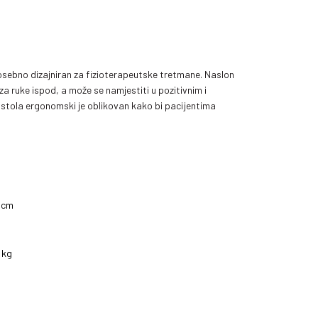
 posebno dizajniran za fizioterapeutske tretmane. Naslon
 za ruke ispod, a može se namjestiti u pozitivnim i
 stola ergonomski je oblikovan kako bi pacijentima
2 cm
 kg