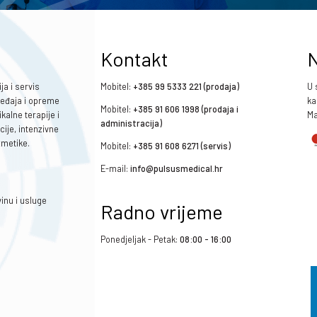
Kontakt
N
ja i servis
Mobitel:
+385 99 5333 221 (prodaja)
U 
ređaja i opreme
ka
Mobitel:
+385 91 606 1998 (prodaja i
kalne terapije i
Ma
administracija)
cije, intenzivne
zmetike.
Mobitel:
+385 91 608 6271 (servis)
E-mail:
info@pulsusmedical.hr
inu i usluge
Radno vrijeme
Ponedjeljak - Petak:
08:00 - 16:00