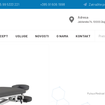
5 99 5333 221
+385 91 606 1998
Zatražite p
Adresa:
Jablanska 74, 10000 Za
CEPT
USLUGE
NOVOSTI
O NAMA
KONTAKT
Pulsus Medical