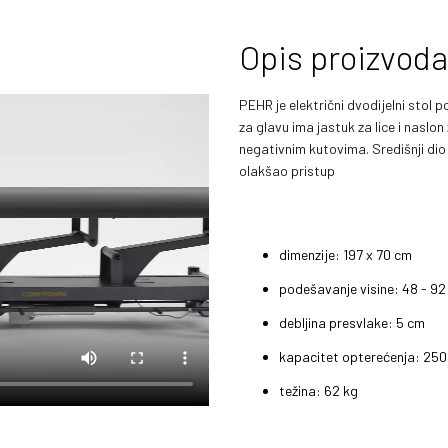
Opis proizvoda
PEHR je električni dvodijelni stol
za glavu ima jastuk za lice i naslon
negativnim kutovima. Središnji dio
olakšao pristup
dimenzije: 197 x 70 cm
podešavanje visine: 48 - 9
debljina presvlake: 5 cm
kapacitet opterećenja: 250
težina: 62 kg