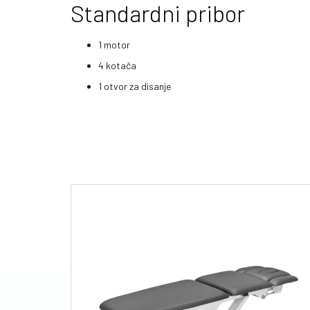
Standardni pribor
1 motor
4 kotača
1 otvor za disanje