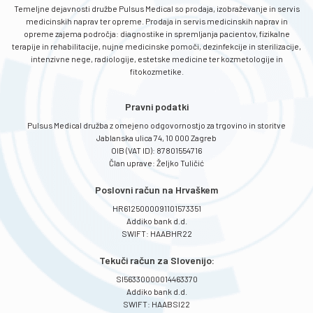
Temeljne dejavnosti družbe Pulsus Medical so prodaja, izobraževanje in servis
medicinskih naprav ter opreme. Prodaja in servis medicinskih naprav in
opreme zajema področja: diagnostike in spremljanja pacientov, fizikalne
terapije in rehabilitacije, nujne medicinske pomoči, dezinfekcije in sterilizacije,
intenzivne nege, radiologije, estetske medicine ter kozmetologije in
fitokozmetike.
Pravni podatki
Pulsus Medical družba z omejeno odgovornostjo za trgovino in storitve
Jablanska ulica 74, 10 000 Zagreb
OIB (VAT ID): 87801554716
Član uprave: Željko Tuličić
Poslovni račun na Hrvaškem
HR6125000091101573351
Addiko bank d.d.
SWIFT: HAABHR22
Tekuči račun za Slovenijo:
SI56330000014463370
Addiko bank d.d.
SWIFT: HAABSI22