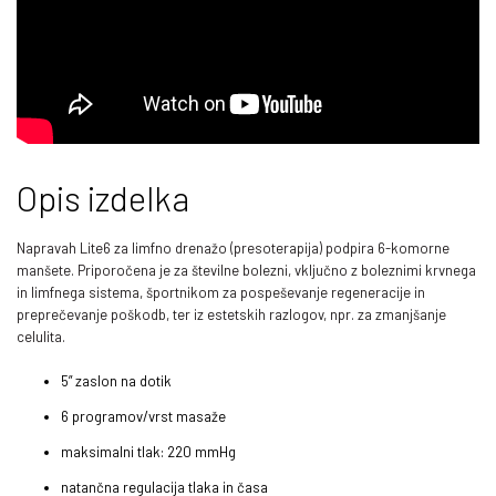
Opis izdelka
Napravah Lite6 za limfno drenažo (presoterapija) podpira 6-komorne
manšete. Priporočena je za številne bolezni, vključno z boleznimi krvnega
in limfnega sistema, športnikom za pospeševanje regeneracije in
preprečevanje poškodb, ter iz estetskih razlogov, npr. za zmanjšanje
celulita.
5” zaslon na dotik
6 programov/vrst masaže
maksimalni tlak: 220 mmHg
natančna regulacija tlaka in časa