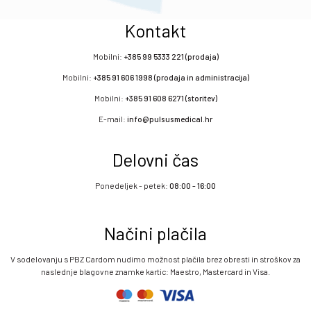
Kontakt
Mobilni:
+385 99 5333 221 (prodaja)
Mobilni:
+385 91 606 1998 (prodaja in administracija)
Mobilni:
+385 91 608 6271 (storitev)
E-mail:
info@pulsusmedical.hr
Delovni čas
Ponedeljek - petek:
08:00 - 16:00
Načini plačila
V sodelovanju s PBZ Cardom nudimo možnost plačila brez obresti in stroškov za
naslednje blagovne znamke kartic: Maestro, Mastercard in Visa.