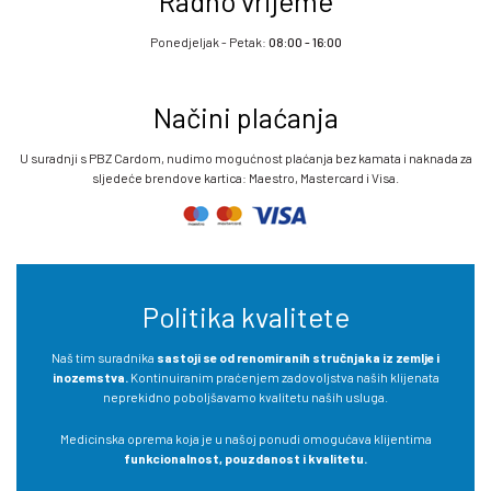
Radno vrijeme
Ponedjeljak - Petak:
08:00 - 16:00
Načini plaćanja
U suradnji s PBZ Cardom, nudimo mogućnost plaćanja bez kamata i naknada za
sljedeće brendove kartica: Maestro, Mastercard i Visa.
Politika kvalitete
Naš tim suradnika
sastoji se od renomiranih stručnjaka iz zemlje i
inozemstva.
Kontinuiranim praćenjem zadovoljstva naših klijenata
neprekidno poboljšavamo kvalitetu naših usluga.
Medicinska oprema koja je u našoj ponudi omogućava klijentima
funkcionalnost, pouzdanost i kvalitetu.