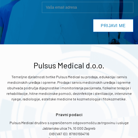
Pulsus Medical d.o.o.
Temeljne djelatnosti tvrtke Pulsus Medical su prodaja, edukacija i servis
medicinskih uređaja i opreme. Prodaja i servis medicinskih uređaja i opreme
obuhvaća područja dijagnostike i monitoriranja pacijenata, fizikalne terapije i
rehabilitacije, hitne medicinske pomoći, dezinfekcije i sterilizacije, intenzivne
njege, radiologije, estetske medicine te kozmetologije i fitokozmetike.
Pravni podaci
Pulsus Medical društvo s ograničenom odgovornošću za trgovinu i usluge
Jablanska ulica 74, 10 000 Zagreb
OIB (VAT ID): 87801554716