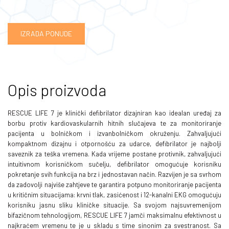
IZRADA PONUDE
Opis proizvoda
RESCUE LIFE 7 je klinički defibrilator dizajniran kao idealan uređaj za
borbu protiv kardiovaskularnih hitnih slučajeva te za monitoriranje
pacijenta u bolničkom i izvanbolničkom okruženju. Zahvaljujući
kompaktnom dizajnu i otpornošću za udarce, defibrilator je najbolji
saveznik za teška vremena. Kada vrijeme postane protivnik, zahvaljujući
intuitivnom korisničkom sučelju, defibrilator omogućuje korisniku
pokretanje svih funkcija na brz i jednostavan način. Razvijen je sa svrhom
da zadovolji najviše zahtjeve te garantira potpuno monitoriranje pacijenta
u kritičnim situacijama: krvni tlak, zasićenost i 12-kanalni EKG omogućuju
korisniku jasnu sliku kliničke situacije. Sa svojom najsuvremenijom
bifazičnom tehnologijom, RESCUE LIFE 7 jamči maksimalnu efektivnost u
najkraćem vremenu te je u skladu s time sinonim za svestranost. Sa