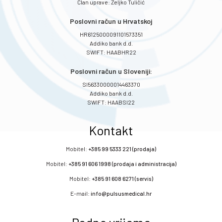
Član uprave: Željko Tuličić
Poslovni račun u Hrvatskoj
HR6125000091101573351
Addiko bank d.d.
SWIFT: HAABHR22
Poslovni račun u Sloveniji:
SI56330000014463370
Addiko bank d.d.
SWIFT: HAABSI22
Kontakt
Mobitel:
+385 99 5333 221 (prodaja)
Mobitel:
+385 91 606 1998 (prodaja i administracija)
Mobitel:
+385 91 608 6271 (servis)
E-mail:
info@pulsusmedical.hr