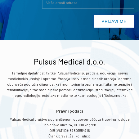
Pulsus Medical d.o.o.
Temeljne djelatnosti tvrtke Pulsus Medical su prodaja, edukacija i servis
medicinskih uređaja i opreme. Prodaja i servis medicinskih uređaja i opreme
obuhvaća područja dijagnostike i monitoriranja pacijenata, fizikalne terapije i
rehabilitacije, hitne medicinske pomoći, dezinfekcije i sterilizacije, intenzivne
njege, radiologije, estetske medicine te kozmetologije i fitokozmetike.
Pravni podaci
Pulsus Medical društvo s ograničenom odgovornošću za trgovinu i usluge
Jablanska ulica 74, 10 000 Zagreb
OIB (VAT ID): 87801554716
Član uprave: Željko Tuličić