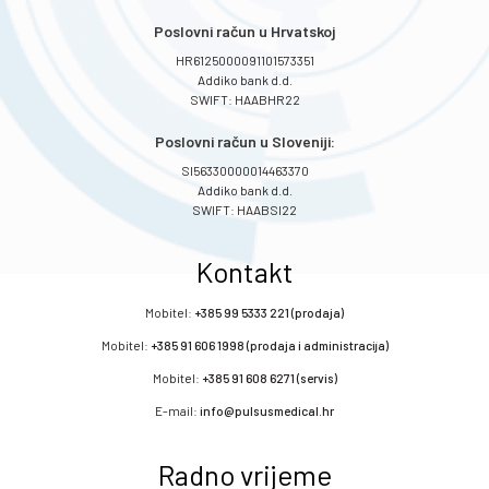
Poslovni račun u Hrvatskoj
HR6125000091101573351
Addiko bank d.d.
SWIFT: HAABHR22
Poslovni račun u Sloveniji:
SI56330000014463370
Addiko bank d.d.
SWIFT: HAABSI22
Kontakt
Mobitel:
+385 99 5333 221 (prodaja)
Mobitel:
+385 91 606 1998 (prodaja i administracija)
Mobitel:
+385 91 608 6271 (servis)
E-mail:
info@pulsusmedical.hr
Radno vrijeme