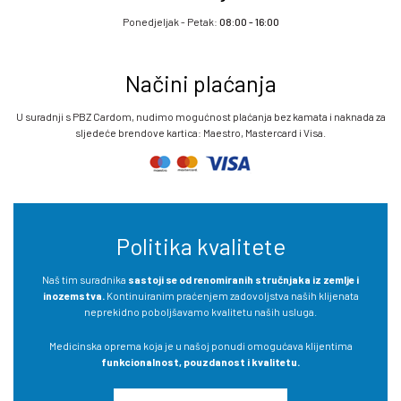
Ponedjeljak - Petak:
08:00 - 16:00
Načini plaćanja
U suradnji s PBZ Cardom, nudimo mogućnost plaćanja bez kamata i naknada za
sljedeće brendove kartica: Maestro, Mastercard i Visa.
Politika kvalitete
Naš tim suradnika
sastoji se od renomiranih stručnjaka iz zemlje i
inozemstva.
Kontinuiranim praćenjem zadovoljstva naših klijenata
neprekidno poboljšavamo kvalitetu naših usluga.
Medicinska oprema koja je u našoj ponudi omogućava klijentima
funkcionalnost, pouzdanost i kvalitetu.