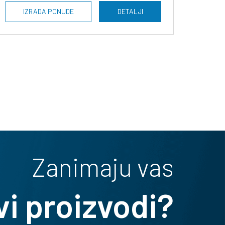
IZRADA PONUDE
DETALJI
Zanimaju vas
vi proizvodi?