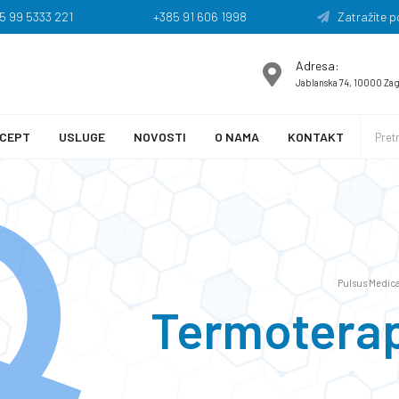
5 99 5333 221
+385 91 606 1998
Zatražite p
Adresa:
Jablanska 74, 10000 Za
CEPT
USLUGE
NOVOSTI
O NAMA
KONTAKT
Pulsus Medica
Termoterapi