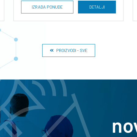
IZRADA PONUDE
DETALJI
PROIZVODI - SVE
no