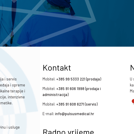
Kontakt
N
ja i servis
Mobitel:
+385 99 5333 221 (prodaja)
U 
ređaja i opreme
ka
Mobitel:
+385 91 606 1998 (prodaja i
kalne terapije i
Ma
administracija)
cije, intenzivne
zmetike.
Mobitel:
+385 91 608 6271 (servis)
E-mail:
info@pulsusmedical.hr
inu i usluge
Radno vrijeme