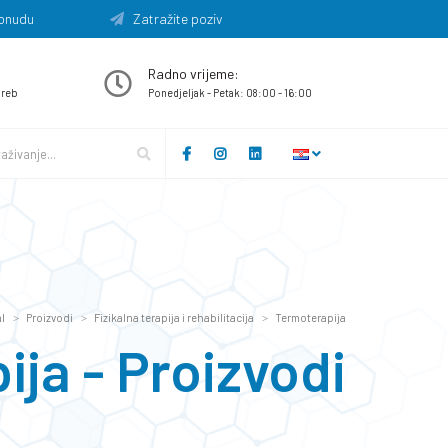
onudu
Zatražite poziv
Radno vrijeme:
greb
Ponedjeljak - Petak: 08:00 - 16:00
l
Proizvodi
Fizikalna terapija i rehabilitacija
Termoterapija
ja - Proizvodi