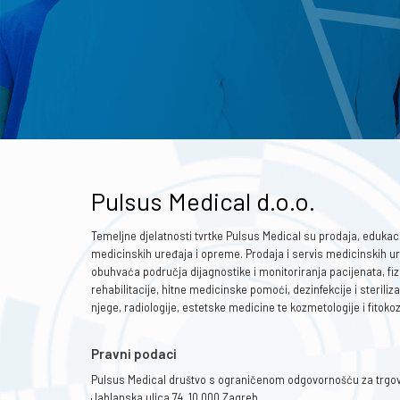
Pulsus Medical d.o.o.
Temeljne djelatnosti tvrtke Pulsus Medical su prodaja, edukaci
medicinskih uređaja i opreme. Prodaja i servis medicinskih u
obuhvaća područja dijagnostike i monitoriranja pacijenata, fizi
rehabilitacije, hitne medicinske pomoći, dezinfekcije i steriliza
njege, radiologije, estetske medicine te kozmetologije i fitoko
Pravni podaci
Pulsus Medical društvo s ograničenom odgovornošću za trgov
Jablanska ulica 74, 10 000 Zagreb