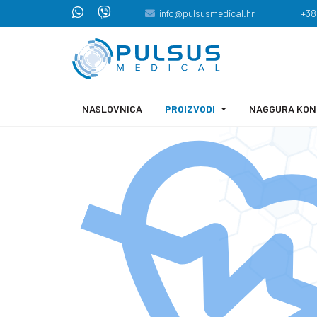
info@pulsusmedical.hr
+38
NASLOVNICA
PROIZVODI
NAGGURA KON